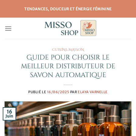
Passer
TENDANCES, DOUCEUR ET ÉNERGIE FÉMININE
au
contenu
CUISINE
,
MAISON
Guide pour choisir le
meilleur distributeur de
savon automatique
PUBLIÉ LE
16/06/2025
PAR
ELAYA VARNELLE
16
Juin