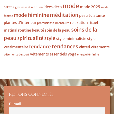
mode
stress
idées déco
mode 2025
grossesse et nutrition
mode
méditation
mode féminine
peau éclatante
femme
plantes d'intérieur
relaxation
rituel
précautions alimentaires
soins de la
matinal
routine beauté
soin de la peau
peau
spiritualité
style
style minimaliste
style
tendances
tendance
vestimentaire
vinted
vêtements
vêtements essentiels
yoga
vêtements de sport
énergie féminine
Restons connectés
E-mail