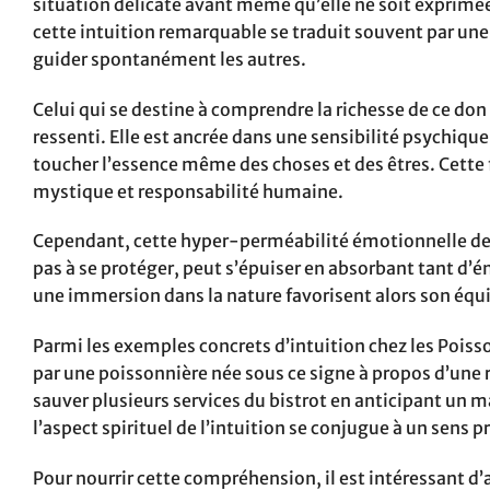
situation délicate avant même qu’elle ne soit exprimée.
cette intuition remarquable se traduit souvent par une 
guider spontanément les autres.
Celui qui se destine à comprendre la richesse de ce don
ressenti. Elle est ancrée dans une sensibilité psychiqu
toucher l’essence même des choses et des êtres. Cette f
mystique et responsabilité humaine.
Cependant, cette hyper-perméabilité émotionnelle dem
pas à se protéger, peut s’épuiser en absorbant tant d’
une immersion dans la nature favorisent alors son équil
Parmi les exemples concrets d’intuition chez les Poisso
par une poissonnière née sous ce signe à propos d’une
sauver plusieurs services du bistrot en anticipant un
l’aspect spirituel de l’intuition se conjugue à un sens
Pour nourrir cette compréhension, il est intéressant d