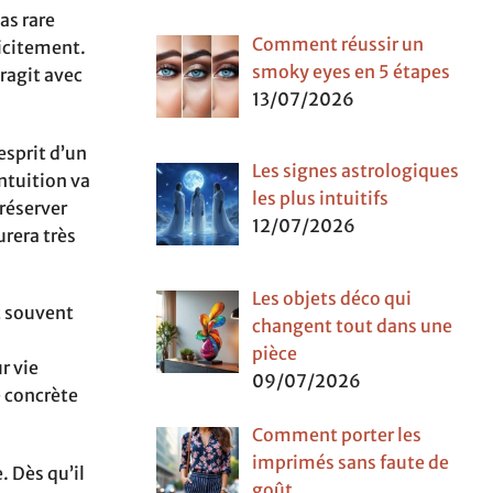
as rare
Comment réussir un
licitement.
smoky eyes en 5 étapes
eragit avec
13/07/2026
esprit d’un
Les signes astrologiques
ntuition va
les plus intuitifs
préserver
12/07/2026
urera très
Les objets déco qui
t souvent
changent tout dans une
pièce
r vie
09/07/2026
e concrète
Comment porter les
imprimés sans faute de
. Dès qu’il
goût