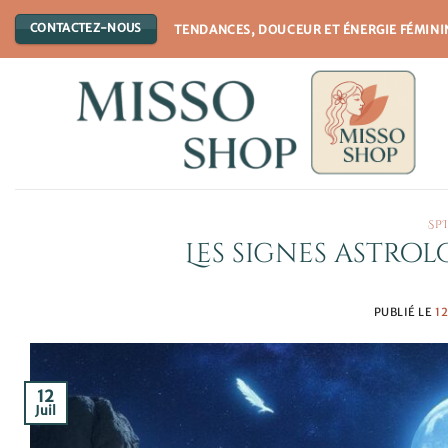
Passer
CONTACTEZ-NOUS
TENDANCES, DOUCEUR ET ÉNERGIE FÉMINI
au
contenu
SP
Les signes astrol
PUBLIÉ LE
1
12
Juil