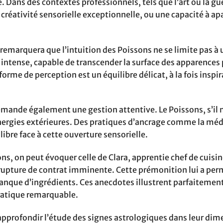
 Dans des contextes professionnels, tels que l’art ou la gu
créativité sensorielle exceptionnelle, ou une capacité à apa
 remarquera que l’intuition des Poissons ne se limite pas à
e intense, capable de transcender la surface des apparences
orme de perception est un équilibre délicat, à la fois inspi
ande également une gestion attentive. Le Poissons, s’il n
énergies extérieures. Des pratiques d’ancrage comme la méd
ibre face à cette ouverture sensorielle.
ns, on peut évoquer celle de Clara, apprentie chef de cuisin
 rupture de contrat imminente. Cette prémonition lui a per
 manque d’ingrédients. Ces anecdotes illustrent parfaitem
 pratique remarquable.
’approfondir l’étude des signes astrologiques dans leur di