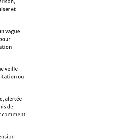
érison,
iser et
 un vague
 pour
ration
e veille
itation ou
e, alertée
mis de
ent comment
mension