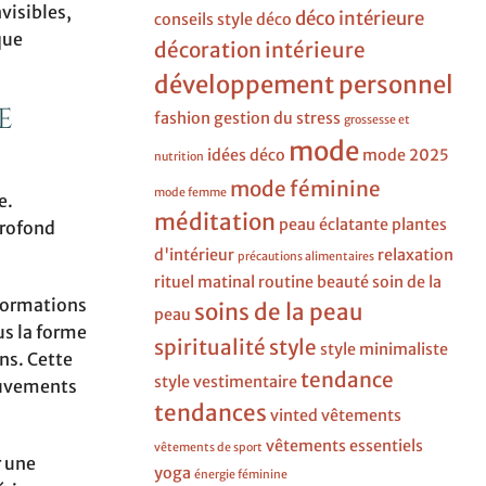
visibles,
déco intérieure
conseils style
déco
que
décoration intérieure
développement personnel
e
fashion
gestion du stress
grossesse et
mode
idées déco
mode 2025
nutrition
mode féminine
mode femme
e.
méditation
peau éclatante
plantes
profond
d'intérieur
relaxation
précautions alimentaires
rituel matinal
routine beauté
soin de la
nformations
soins de la peau
peau
us la forme
spiritualité
style
style minimaliste
ns. Cette
tendance
style vestimentaire
ouvements
tendances
vinted
vêtements
vêtements essentiels
vêtements de sport
r une
yoga
énergie féminine