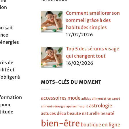
une
tion
Comment améliorer son
sommeil grâce à des
habitudes simples
on sait
17/02/2026
ance
 énergies
Top 5 des sérums visage
qui changent tout
xcès de
16/02/2026
ilité et
’obliger à
MOTS-CLÉS DU MOMENT
sformation
accessoires mode
adidas
alimentation santé
s pour
astrologie
aliments énergie
apaiser l'esprit
ttitude
astuces déco
beaute naturelle
beauté
bien-être
boutique en ligne