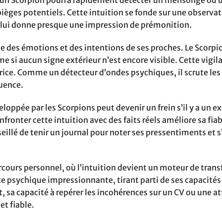
, un Scorpion pourra rapidement détecter un mensonge ou 
ièges potentiels. Cette intuition se fonde sur une observa
 lui donne presque une impression de prémonition.
ine des émotions et des intentions de ses proches. Le Scorpi
 si aucun signe extérieur n’est encore visible. Cette vigil
ice. Comme un détecteur d’ondes psychiques, il scrute les
uence.
loppée par les Scorpions peut devenir un frein s’il y a un e
fronter cette intuition avec des faits réels améliore sa fiab
seillé de tenir un journal pour noter ses pressentiments et s
rcours personnel, où l’intuition devient un moteur de tran
force psychique impressionnante, tirant parti de ses capacité
, sa capacité à repérer les incohérences sur un CV ou une a
et fiable.