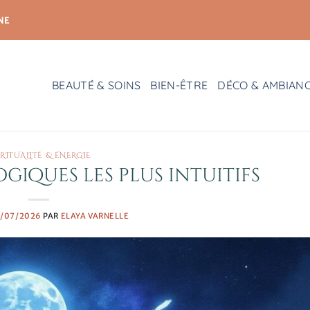
NE
BEAUTÉ & SOINS
BIEN-ÊTRE
DÉCO & AMBIAN
IRITUALITÉ & ÉNERGIE
ogiques les plus intuitifs
2/07/2026
PAR
ELAYA VARNELLE