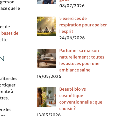
éger son
08/07/2026
cace que le
5 exercices de
respiration pour apaiser
et de
l’esprit
s bases de
24/06/2026
ette
Parfumer sa maison
naturellement : toutes
on
les astuces pour une
ambiance saine
14/05/2026
aître des
ortiquer
Beauté bio vs
rente à
cosmétique
tres.
conventionnelle : que
choisir ?
ère les
13/05/2026