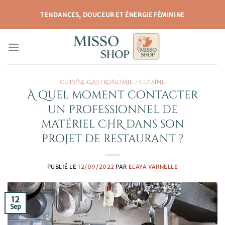
Passer
TENDANCES, DOUCEUR ET ÉNERGIE FÉMININE
au
contenu
CUISINE
,
GASTRONOMIE / CUISINE
À quel moment contacter
un professionnel de
matériel CHR dans son
projet de restaurant ?
PUBLIÉ LE
12/09/2022
PAR
ELAYA VARNELLE
12
Sep