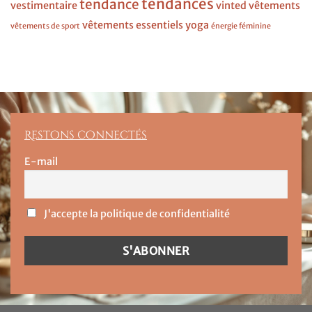
tendances
tendance
vestimentaire
vinted
vêtements
vêtements essentiels
yoga
vêtements de sport
énergie féminine
Restons connectés
E-mail
J'accepte la politique de confidentialité