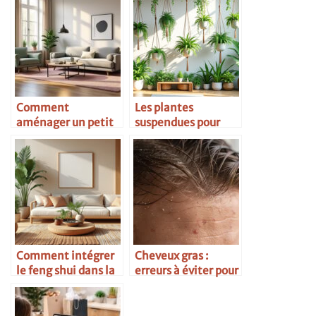
Comment
Les plantes
aménager un petit
suspendues pour
espace avec style
habiller l’espace
Comment intégrer
Cheveux gras :
le feng shui dans la
erreurs à éviter pour
déco
préserver la santé
de votre cuir
chevelu