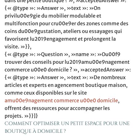
dans une petite boutique ? », »acceptedAnswer »:
{« @type »: »Answer », »text »: »On
privilu00e9gie du mobilier modulable et
multifonction pour cru00e9er des zones comme des
coins du00e9gustation, ateliers ou essayages qui
favorisent lu2019engagement et prolongent la
visite. »}},
{« @type »: »Question », »name »: »Ou00f9
trouver des conseils pour lu2019amu00e9nagement
commerce u00e0 domicile ? », »acceptedAnswer »:
{« @type »: »Answer », »text »: »De nombreux
articles et experts en agencement boutique maison,
comme ceux disponibles sur le site
amu00e9nagement commerce u00e0 domicile
,
offrent des ressources pour accompagner les
projets. »}}]}
Comment optimiser un petit espace pour une
boutique à domicile ?