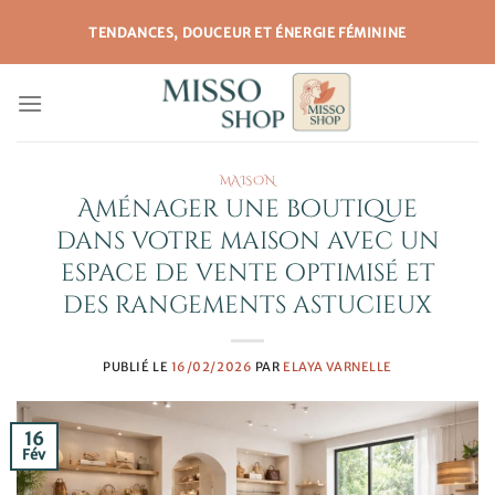
Passer
TENDANCES, DOUCEUR ET ÉNERGIE FÉMININE
au
contenu
MAISON
Aménager une boutique
dans votre maison avec un
espace de vente optimisé et
des rangements astucieux
PUBLIÉ LE
16/02/2026
PAR
ELAYA VARNELLE
16
Fév