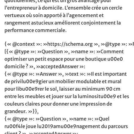
quotidiennes, ce qui est un gros avantage pour
l’entrepreneur à domicile. L’ensemble crée un cercle
vertueux où soin apporté à l’agencement et
rangement astucieux améliorent conjointement la
performance commerciale.
{« @context »: »https://schema.org », »@type »: »
[{« @type »: »Question », »name »: »Comment
optimiser un petit espace pour une boutique u00e0
domicile ? », »acceptedAnswer »:
{« @type »: »Answer », »text »: »Il est important
de privilu00e9gier un mobilier modulable et mural
pour libu00e9rer le sol, laisser au minimum 90 cm
entre les meubles et jouer sur la luminositu00e9 et les
couleurs claires pour donner une impression de
grandeur. »}},
{« @type »: »Question », »name »: »Quel
ru00f4le joue lu2019amu00e9nagement du parcours
client ? », »acceptedAnswer »: