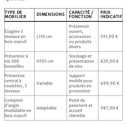
TYPE DE
CAPACITÉ /
PRIX
DIMENSIONS
MOBILIER
FONCTION
INDICATIF
Présentoir
Étagère 5
ouvert,
niveaux en
L119 cm
accessoires
591,90 €
bois massif
ou produits
divers
Présentoir à
Stockage et
vin 300
H195 cm
présentation
829,90 €
bouteilles
de vins
Présentoir
Support
central à
mobile pour
Variable
699,90 €
roulettes, 3
produits en
niveaux
promotion
Comptoir
Point de
d’angle
paiement et
Adaptable
987,90 €
modulable en
accueil
bois massif
clientèle