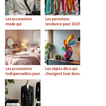
Les accessoires
Les pantalons
mode qui
tendance pour 2025
transforment une
tenue
Les accessoires
Les objets déco qui
indispensables pour
changent tout dans
une chambre
une pièce
féminine