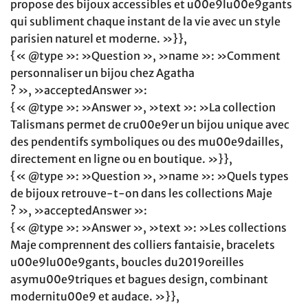
propose des bijoux accessibles et u00e9lu00e9gants
qui subliment chaque instant de la vie avec un style
parisien naturel et moderne. »}},
{« @type »: »Question », »name »: »Comment
personnaliser un bijou chez Agatha
? », »acceptedAnswer »:
{« @type »: »Answer », »text »: »La collection
Talismans permet de cru00e9er un bijou unique avec
des pendentifs symboliques ou des mu00e9dailles,
directement en ligne ou en boutique. »}},
{« @type »: »Question », »name »: »Quels types
de bijoux retrouve-t-on dans les collections Maje
? », »acceptedAnswer »:
{« @type »: »Answer », »text »: »Les collections
Maje comprennent des colliers fantaisie, bracelets
u00e9lu00e9gants, boucles du2019oreilles
asymu00e9triques et bagues design, combinant
modernitu00e9 et audace. »}},