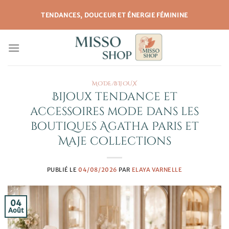
Passer
TENDANCES, DOUCEUR ET ÉNERGIE FÉMININE
au
contenu
MODE/BIJOUX
Bijoux tendance et
accessoires mode dans les
boutiques Agatha Paris et
Maje collections
PUBLIÉ LE
04/08/2026
PAR
ELAYA VARNELLE
04
Août