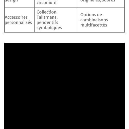
design
originales, sobres
zirconium
Collection
Options de
Accessoires
Talismans,
combinaisons
personnalisés
pendentifs
multifacettes
symboliques