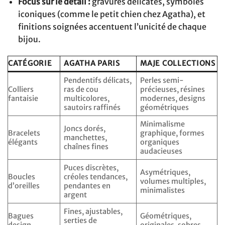
Focus sur le détail :
gravures délicates, symboles
iconiques (comme le petit chien chez Agatha), et
finitions soignées accentuent l’unicité de chaque
bijou.
CATÉGORIE
AGATHA PARIS
MAJE COLLECTIONS
Pendentifs délicats,
Perles semi-
Colliers
ras de cou
précieuses, résines
fantaisie
multicolores,
modernes, designs
sautoirs raffinés
géométriques
Minimalisme
Joncs dorés,
Bracelets
graphique, formes
manchettes,
élégants
organiques
chaînes fines
audacieuses
Puces discrètes,
Asymétriques,
Boucles
créoles tendances,
volumes multiples,
d’oreilles
pendantes en
minimalistes
argent
Fines, ajustables,
Bagues
Géométriques,
serties de