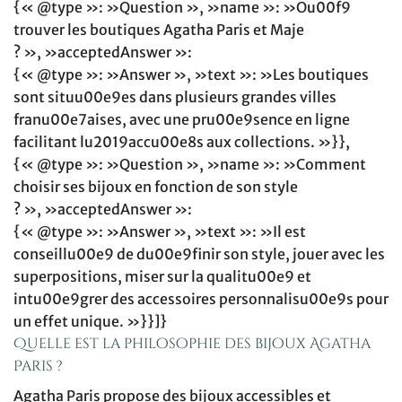
{« @type »: »Question », »name »: »Ou00f9
trouver les boutiques Agatha Paris et Maje
? », »acceptedAnswer »:
{« @type »: »Answer », »text »: »Les boutiques
sont situu00e9es dans plusieurs grandes villes
franu00e7aises, avec une pru00e9sence en ligne
facilitant lu2019accu00e8s aux collections. »}},
{« @type »: »Question », »name »: »Comment
choisir ses bijoux en fonction de son style
? », »acceptedAnswer »:
{« @type »: »Answer », »text »: »Il est
conseillu00e9 de du00e9finir son style, jouer avec les
superpositions, miser sur la qualitu00e9 et
intu00e9grer des accessoires personnalisu00e9s pour
un effet unique. »}}]}
Quelle est la philosophie des bijoux Agatha
Paris ?
Agatha Paris propose des bijoux accessibles et