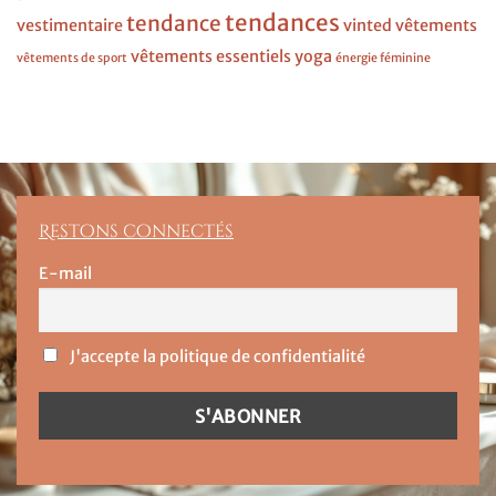
tendances
tendance
vestimentaire
vinted
vêtements
vêtements essentiels
yoga
vêtements de sport
énergie féminine
Restons connectés
E-mail
J'accepte la politique de confidentialité