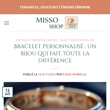
Passer
TENDANCES, DOUCEUR ET ÉNERGIE FÉMININE
au
contenu
BIJOUX ET MONTRES
,
MODE / BEAUTÉ
,
MODE/BIJOUX
Bracelet personnalisé : un
bijou qui fait toute la
différence
PUBLIÉ LE
12/07/2025
PAR
ELAYA VARNELLE
12
Juil