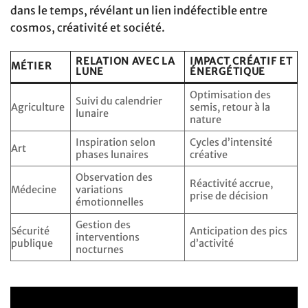
dans le temps, révélant un lien indéfectible entre
cosmos, créativité et société.
RELATION AVEC LA
IMPACT CRÉATIF ET
MÉTIER
LUNE
ÉNERGÉTIQUE
Optimisation des
Suivi du calendrier
Agriculture
semis, retour à la
lunaire
nature
Inspiration selon
Cycles d’intensité
Art
phases lunaires
créative
Observation des
Réactivité accrue,
Médecine
variations
prise de décision
émotionnelles
Gestion des
Sécurité
Anticipation des pics
interventions
publique
d’activité
nocturnes