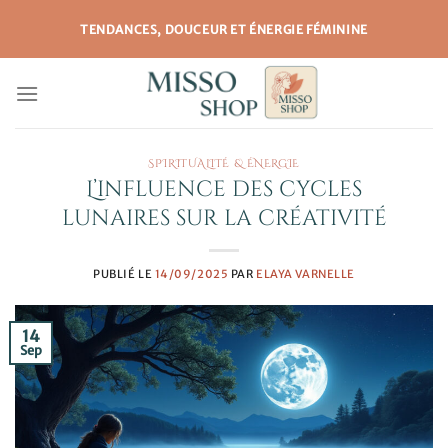
Passer
TENDANCES, DOUCEUR ET ÉNERGIE FÉMININE
au
contenu
SPIRITUALITÉ & ÉNERGIE
L’influence des cycles
lunaires sur la créativité
PUBLIÉ LE
14/09/2025
PAR
ELAYA VARNELLE
14
Sep