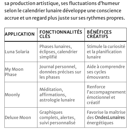
sa production artistique, ses fluctuations d’humeur
selon le calendrier lunaire développe une conscience
accrue et un regard plus juste sur ses rythmes propres.
FONCTIONNALITÉS
BÉNÉFICES
APPLICATION
CLÉS
CRÉATIFS
Phases lunaires,
Stimule la curiosité
Luna Solaria
éclipses, calendrier
et la planification
simplifié
lunaire
Journal personnel,
Aide à comprendre
My Moon
données précises sur
ses cycles
Phase
les phases
émouvants
Renforce
Méditation,
l’accompagnement
Moonly
affirmations,
émotionnel et
astrologie lunaire
créatif
Graphiques
Favorise la maîtrise
Deluxe Moon
complets, alertes,
des
OndesLunaires
suivi personnalisé
énergétiques