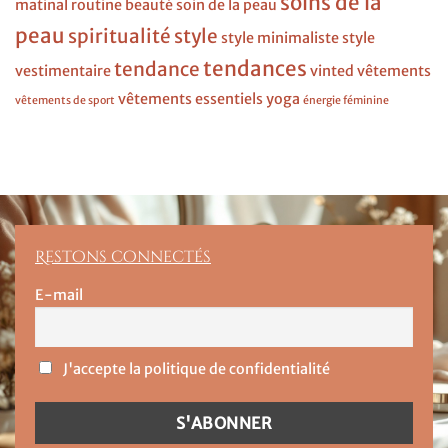
soins de la
matinal
routine beauté
soin de la peau
peau
spiritualité
style
style minimaliste
style
tendances
tendance
vestimentaire
vinted
vêtements
vêtements essentiels
yoga
vêtements de sport
énergie féminine
Restons connectés
E-mail
J'accepte la politique de confidentialité