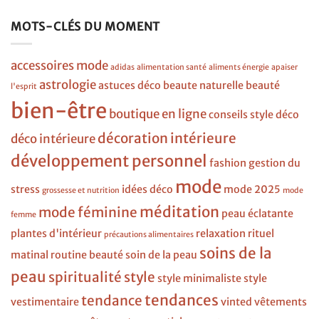
MOTS-CLÉS DU MOMENT
accessoires mode
adidas
alimentation santé
aliments énergie
apaiser
astrologie
astuces déco
beaute naturelle
beauté
l'esprit
bien-être
boutique en ligne
conseils style
déco
décoration intérieure
déco intérieure
développement personnel
fashion
gestion du
mode
stress
idées déco
mode 2025
grossesse et nutrition
mode
méditation
mode féminine
peau éclatante
femme
plantes d'intérieur
relaxation
rituel
précautions alimentaires
soins de la
matinal
routine beauté
soin de la peau
peau
spiritualité
style
style minimaliste
style
tendances
tendance
vestimentaire
vinted
vêtements