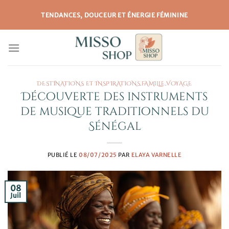
Passer
TENDANCES, DOUCEUR ET ÉNERGIE FÉMININE
au
contenu
DESTINATIONS ET INSPIRATIONS
,
FAMILLE
,
VOYAGE
Découverte des instruments
de musique traditionnels du
Sénégal
PUBLIÉ LE
08/07/2025
PAR
ELAYA VARNELLE
08
Juil