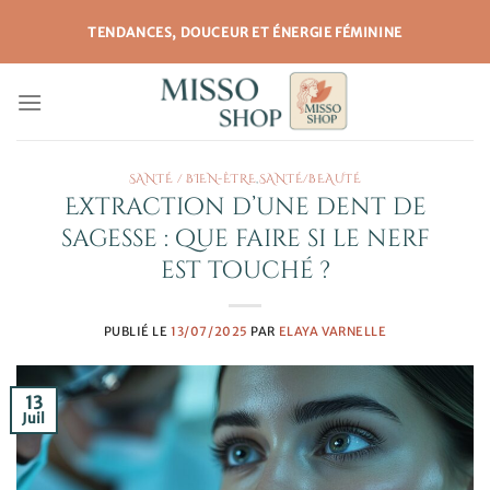
Passer
TENDANCES, DOUCEUR ET ÉNERGIE FÉMININE
au
contenu
SANTÉ / BIEN-ÊTRE
,
SANTÉ/BEAUTÉ
Extraction d’une dent de
sagesse : que faire si le nerf
est touché ?
PUBLIÉ LE
13/07/2025
PAR
ELAYA VARNELLE
13
Juil