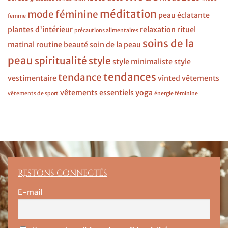
méditation
mode féminine
peau éclatante
femme
plantes d'intérieur
relaxation
rituel
précautions alimentaires
soins de la
matinal
routine beauté
soin de la peau
peau
spiritualité
style
style minimaliste
style
tendances
tendance
vestimentaire
vinted
vêtements
vêtements essentiels
yoga
vêtements de sport
énergie féminine
Restons connectés
E-mail