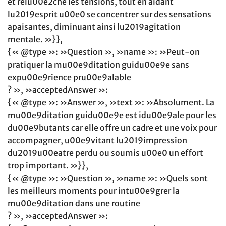
et relu00e2che les tensions, tout en aidant
lu2019esprit u00e0 se concentrer sur des sensations
apaisantes, diminuant ainsi lu2019agitation
mentale. »}},
{« @type »: »Question », »name »: »Peut-on
pratiquer la mu00e9ditation guidu00e9e sans
expu00e9rience pru00e9alable
? », »acceptedAnswer »:
{« @type »: »Answer », »text »: »Absolument. La
mu00e9ditation guidu00e9e est idu00e9ale pour les
du00e9butants car elle offre un cadre et une voix pour
accompagner, u00e9vitant lu2019impression
du2019u00eatre perdu ou soumis u00e0 un effort
trop important. »}},
{« @type »: »Question », »name »: »Quels sont
les meilleurs moments pour intu00e9grer la
mu00e9ditation dans une routine
? », »acceptedAnswer »: