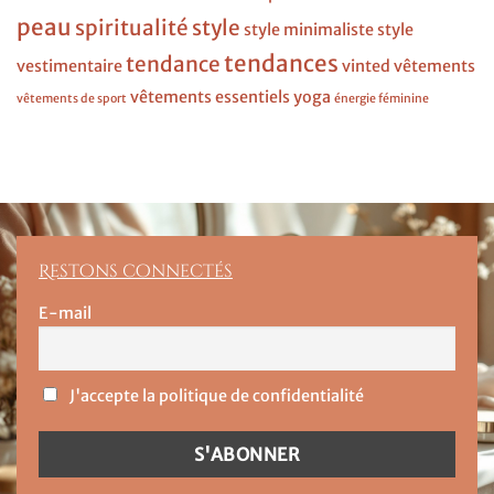
peau
spiritualité
style
style minimaliste
style
tendances
tendance
vestimentaire
vinted
vêtements
vêtements essentiels
yoga
vêtements de sport
énergie féminine
Restons connectés
E-mail
J'accepte la politique de confidentialité