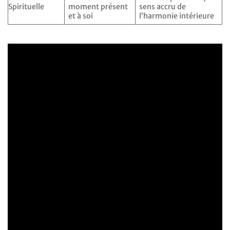
Spirituelle
moment présent
sens accru de
et à soi
l’harmonie intérieure