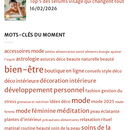
Top 5 des sérums visage qui changent tout
16/02/2026
MOTS-CLÉS DU MOMENT
accessoires mode
adidas
alimentation santé
aliments énergie
apaiser
astrologie
astuces déco
beaute naturelle
beauté
l'esprit
bien-être
boutique en ligne
conseils style
déco
décoration intérieure
déco intérieure
développement personnel
fashion
gestion du
mode
stress
idées déco
mode 2025
grossesse et nutrition
mode
méditation
mode féminine
peau éclatante
femme
plantes d'intérieur
relaxation
rituel
précautions alimentaires
soins de la
matinal
routine beauté
soin de la peau