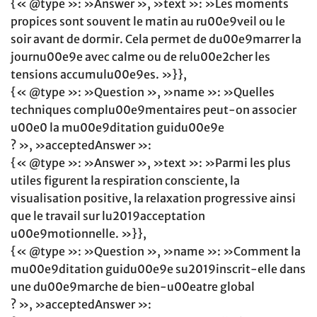
{« @type »: »Answer », »text »: »Les moments
propices sont souvent le matin au ru00e9veil ou le
soir avant de dormir. Cela permet de du00e9marrer la
journu00e9e avec calme ou de relu00e2cher les
tensions accumulu00e9es. »}},
{« @type »: »Question », »name »: »Quelles
techniques complu00e9mentaires peut-on associer
u00e0 la mu00e9ditation guidu00e9e
? », »acceptedAnswer »:
{« @type »: »Answer », »text »: »Parmi les plus
utiles figurent la respiration consciente, la
visualisation positive, la relaxation progressive ainsi
que le travail sur lu2019acceptation
u00e9motionnelle. »}},
{« @type »: »Question », »name »: »Comment la
mu00e9ditation guidu00e9e su2019inscrit-elle dans
une du00e9marche de bien-u00eatre global
? », »acceptedAnswer »: