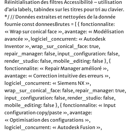
Réinitialisation des filtres Accessibilité – utilisation
d’aria labels, tabindex sur les titres pour tri au clavier.
*/ // Données extraites et nettoyées de la donnée
fournie const donneesBrutes = [ { fonctionnalite:
« Wrap sur conical face », avantage: « Modélisation
avancée », logiciel_concurrent: « Autodesk
Inventor », wrap_sur_conical_face: true,
repair_manager: false, input_configuration: false,
render_studio: false, mobile_editing: false }, {
fonctionnalite: « Repair Manager amélioré »,
avantage: « Correction intuitive des erreurs »,
logiciel_concurrent: « Siemens NX »,
wrap_sur_conical_face: false, repair_manager: true,
input_configuration: false, render_studio: false,
mobile_editing: false }, { fonctionnalite: « Input
configuration copy/paste », avantage:
« Optimisation des configurations »,
logiciel_concurrent: « Autodesk Fusion »,