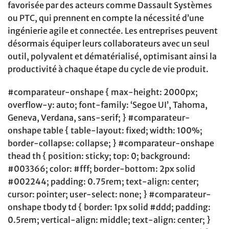
favorisée par des acteurs comme Dassault Systèmes
ou PTC, qui prennent en compte la nécessité d’une
ingénierie agile et connectée. Les entreprises peuvent
désormais équiper leurs collaborateurs avec un seul
outil, polyvalent et dématérialisé, optimisant ainsi la
productivité à chaque étape du cycle de vie produit.
#comparateur-onshape { max-height: 2000px;
overflow-y: auto; font-family: ‘Segoe UI’, Tahoma,
Geneva, Verdana, sans-serif; } #comparateur-
onshape table { table-layout: fixed; width: 100%;
border-collapse: collapse; } #comparateur-onshape
thead th { position: sticky; top: 0; background:
#003366; color: #fff; border-bottom: 2px solid
#002244; padding: 0.75rem; text-align: center;
cursor: pointer; user-select: none; } #comparateur-
onshape tbody td { border: 1px solid #ddd; padding:
0.5rem; vertical-align: middle; text-align: center; }