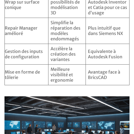
Wrap sur surface
possibilités de
Autodesk Inventor
conique
modélisation
et Catia pour ce cas
3D
d’usage
Simplifie la
Repair Manager
réparation des
Plus intuitif que
amélioré
modèles
dans Siemens NX
endommagés
Accélère la
Gestion des inputs
Equivalente à
création des
de configuration
Autodesk Fusion
variantes
Meilleure
Mise en forme de
Avantage face à
visibilité et
tôlerie
BricsCAD
ergonomie