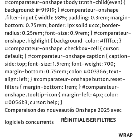
#comparateur-onshape tbody tr:nth-child(even) {
background: #f9f9f9; } #comparateur-onshape
.filter-input { width: 98%; padding: 0.3rem; margin-
bottom: 0.75rem; border: 1px solid #ccc; border-
radius: 0.25rem; font-size: 0.9rem; } #comparateur-
onshape .highlight { background-color: #ffffcc; }
#comparateur-onshape .checkbox-cell { cursor:
default; } #comparateur-onshape caption { caption-
side: top; font-size: 1.5rem; font-weight: 700;
margin-bottom: 0.75rem; color: #003366; text-
align: left; } #comparateur-onshape button.reset-
filters { margin-bottom: 1rem; } #comparateur-
onshape .tooltip-icon { margin-left: 4px; color:
#0056b3; cursor: help; }
Comparaison des nouveautés Onshape 2025 avec
RÉINITIALISER FILTRES
logiciels concurrents
WRAP