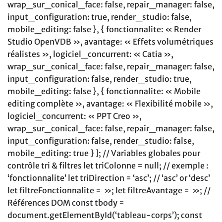
wrap_sur_conical_face: false, repair_manager: false,
input_configuration: true, render_studio: false,
mobile_editing: false }, { fonctionnalite: « Render
Studio OpenVDB », avantage: « Effets volumétriques
réalistes », logiciel_concurrent: « Catia »,
wrap_sur_conical_face: false, repair_manager: false,
input_configuration: false, render_studio: true,
mobile_editing: false }, { fonctionnalite: « Mobile
editing complète », avantage: « Flexibilité mobile »,
logiciel_concurrent: « PPT Creo »,
wrap_sur_conical_face: false, repair_manager: false,
input_configuration: false, render_studio: false,
mobile_editing: true } ]; // Variables globales pour
contrôle tri & filtres let triColonne = null; // exemple :
‘fonctionnalite’ let triDirection = ‘asc’; // ‘asc’ or ‘desc’
let filtreFonctionnalite = »; let filtreAvantage = »; //
Références DOM const tbody =
document.getElementById(‘tableau-corps’); const