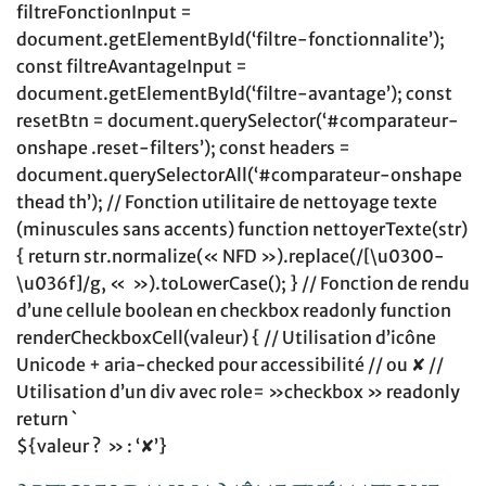
filtreFonctionInput =
document.getElementById(‘filtre-fonctionnalite’);
const filtreAvantageInput =
document.getElementById(‘filtre-avantage’); const
resetBtn = document.querySelector(‘#comparateur-
onshape .reset-filters’); const headers =
document.querySelectorAll(‘#comparateur-onshape
thead th’); // Fonction utilitaire de nettoyage texte
(minuscules sans accents) function nettoyerTexte(str)
{ return str.normalize(« NFD »).replace(/[\u0300-
\u036f]/g, « »).toLowerCase(); } // Fonction de rendu
d’une cellule boolean en checkbox readonly function
renderCheckboxCell(valeur) { // Utilisation d’icône
Unicode + aria-checked pour accessibilité // ou ✘ //
Utilisation d’un div avec role= »checkbox » readonly
return `
${valeur ? » : ‘✘’}