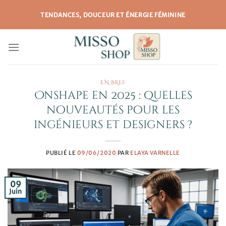
Passer
TENDANCES, DOUCEUR ET ÉNERGIE FÉMININE
au
contenu
EN BREF
Onshape en 2025 : quelles
nouveautés pour les
ingénieurs et designers ?
PUBLIÉ LE
09/06/2020
PAR
ELAYA VARNELLE
09
Juin