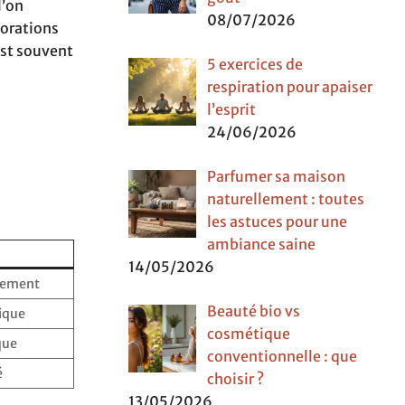
l’on
08/07/2026
corations
est souvent
5 exercices de
respiration pour apaiser
l’esprit
24/06/2026
Parfumer sa maison
naturellement : toutes
les astuces pour une
ambiance saine
14/05/2026
rement
Beauté bio vs
ique
cosmétique
que
conventionnelle : que
é
choisir ?
13/05/2026