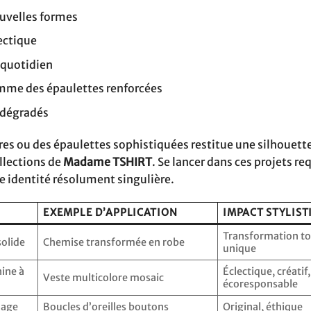
uvelles formes
ectique
u quotidien
omme des épaulettes renforcées
 dégradés
res ou des épaulettes sophistiquées restitue une silhouette
llections de
Madame TSHIRT
. Se lancer dans ces projets re
e identité résolument singulière.
EXEMPLE D’APPLICATION
IMPACT STYLIST
Transformation to
solide
Chemise transformée en robe
unique
hine à
Éclectique, créatif,
Veste multicolore mosaic
écoresponsable
lage
Boucles d’oreilles boutons
Original, éthique