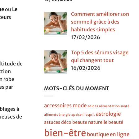
he
ou
Le
Comment améliorer son
teurs
sommeil grâce à des
habitudes simples
17/02/2026
Top 5 des sérums visage
qui changent tout
ltitude de
16/02/2026
ction
n robe
es par
MOTS-CLÉS DU MOMENT
accessoires mode
adidas
alimentation santé
blages à
astrologie
aliments énergie
apaiser l'esprit
tueuses de
astuces déco
beaute naturelle
beauté
bien-être
boutique en ligne