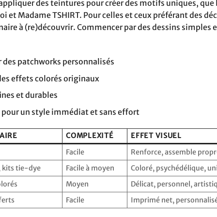
 appliquer des teintures pour créer des motifs uniques, que 
oi et Madame TSHIRT. Pour celles et ceux préférant des dé
énaire à (re)découvrir. Commencer par des dessins simples 
r des patchworks personnalisés
des effets colorés originaux
ines et durables
 pour un style immédiat et sans effort
AIRE
COMPLEXITÉ
EFFET VISUEL
Facile
Renforce, assemble prop
, kits tie-dye
Facile à moyen
Coloré, psychédélique, un
olorés
Moyen
Délicat, personnel, artisti
ferts
Facile
Imprimé net, personnalis