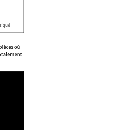
stiqué
pièces où
totalement