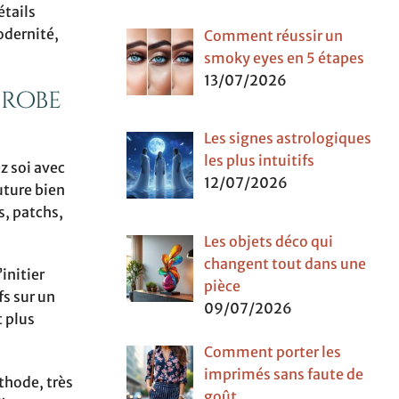
étails
odernité,
Comment réussir un
smoky eyes en 5 étapes
13/07/2026
-robe
Les signes astrologiques
les plus intuitifs
z soi avec
12/07/2026
uture bien
s, patchs,
Les objets déco qui
changent tout dans une
initier
pièce
fs sur un
09/07/2026
 plus
Comment porter les
imprimés sans faute de
thode, très
goût