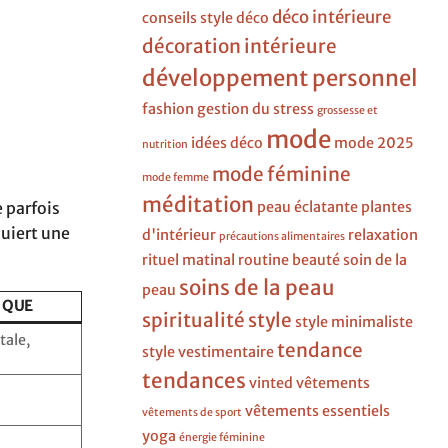
déco intérieure
conseils style
déco
décoration intérieure
développement personnel
fashion
gestion du stress
grossesse et
mode
idées déco
mode 2025
nutrition
mode féminine
mode femme
méditation
 parfois
peau éclatante
plantes
quiert une
d'intérieur
relaxation
précautions alimentaires
rituel matinal
routine beauté
soin de la
soins de la peau
peau
IQUE
spiritualité
style
style minimaliste
tale,
tendance
style vestimentaire
tendances
vinted
vêtements
vêtements essentiels
vêtements de sport
yoga
énergie féminine