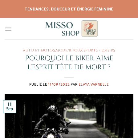
Passer
TENDANCES, DOUCEUR ET ÉNERGIE FÉMININE
au
contenu
AUTO ET MOTOS
,
MODE/BIJOUX
,
SPORTS / LOISIRS
Pourquoi le biker aime
l’esprit tête de mort ?
PUBLIÉ LE
11/09/2022
PAR
ELAYA VARNELLE
11
Sep