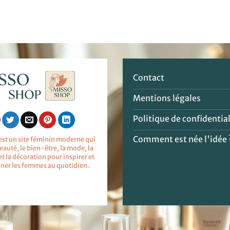
Contact
Mentions légales
Politique de confidential
Comment est née l'idée 
est un site féminin moderne qui
eauté, le bien-être, la mode, la
 et la décoration pour inspirer et
er les femmes au quotidien.