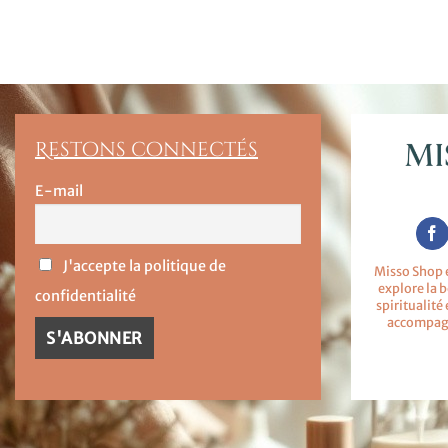
Restons connectés
E-mail
J'accepte la politique de
Misso Shop 
explore la b
confidentialité
spiritualité
accompagn