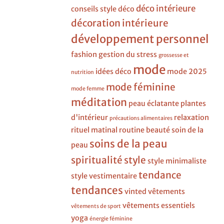
déco intérieure
conseils style
déco
décoration intérieure
développement personnel
fashion
gestion du stress
grossesse et
mode
idées déco
mode 2025
nutrition
mode féminine
mode femme
méditation
peau éclatante
plantes
d'intérieur
relaxation
précautions alimentaires
rituel matinal
routine beauté
soin de la
soins de la peau
peau
spiritualité
style
style minimaliste
tendance
style vestimentaire
tendances
vinted
vêtements
vêtements essentiels
vêtements de sport
yoga
énergie féminine