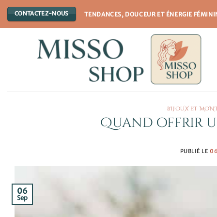
Passer
CONTACTEZ-NOUS
TENDANCES, DOUCEUR ET ÉNERGIE FÉMINI
au
contenu
BIJOUX ET MON
Quand offrir u
PUBLIÉ LE
0
06
Sep