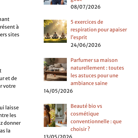
08/07/2026
mant
5 exercices de
résent à
respiration pour apaiser
ers sites
l’esprit
24/06/2026
Parfumer sa maison
naturellement : toutes
t
les astuces pour une
ur et de
ambiance saine
er votre
14/05/2026
Beauté bio vs
i laisse
cosmétique
tre les
conventionnelle : que
ez donner
choisir ?
as la
13/05/2026