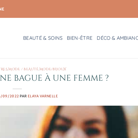
NE
BEAUTÉ & SOINS
BIEN-ÊTRE
DÉCO & AMBIAN
TRES
,
MODE / BEAUTÉ
,
MODE/BIJOUX
ne bague à une femme ?
6/09/2022
PAR
ELAYA VARNELLE