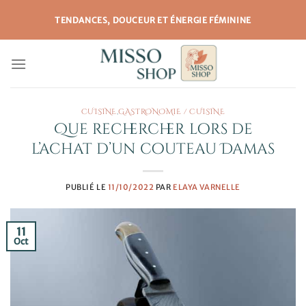
Passer
TENDANCES, DOUCEUR ET ÉNERGIE FÉMININE
au
contenu
CUISINE
,
GASTRONOMIE / CUISINE
Que rechercher lors de
l’achat d’un couteau Damas
PUBLIÉ LE
11/10/2022
PAR
ELAYA VARNELLE
11
Oct