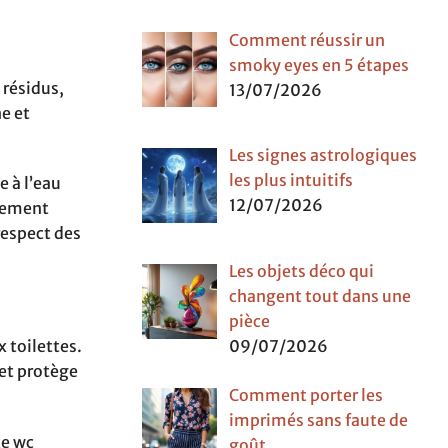
Comment réussir un
smoky eyes en 5 étapes
 résidus,
13/07/2026
e et
Les signes astrologiques
les plus intuitifs
 à l’eau
12/07/2026
èrement
respect des
Les objets déco qui
changent tout dans une
pièce
x toilettes.
09/07/2026
et protège
Comment porter les
.
imprimés sans faute de
te wc
goût