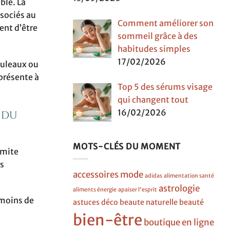
ble. La
sociés au
Comment améliorer son
ent d’être
sommeil grâce à des
habitudes simples
17/02/2026
ouleaux ou
 présente à
Top 5 des sérums visage
qui changent tout
16/02/2026
 du
MOTS-CLÉS DU MOMENT
imite
rs
accessoires mode
adidas
alimentation santé
astrologie
aliments énergie
apaiser l'esprit
 moins de
astuces déco
beaute naturelle
beauté
bien-être
boutique en ligne