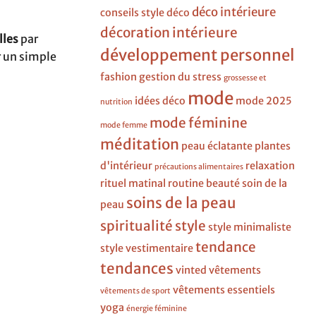
déco intérieure
conseils style
déco
décoration intérieure
lles
par
développement personnel
r un simple
fashion
gestion du stress
grossesse et
mode
idées déco
mode 2025
nutrition
mode féminine
mode femme
méditation
peau éclatante
plantes
d'intérieur
relaxation
précautions alimentaires
rituel matinal
routine beauté
soin de la
soins de la peau
peau
spiritualité
style
style minimaliste
tendance
style vestimentaire
tendances
vinted
vêtements
vêtements essentiels
vêtements de sport
yoga
énergie féminine