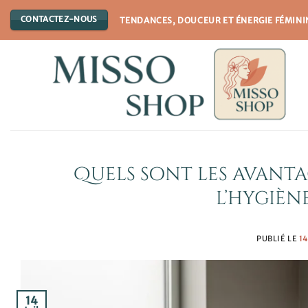
Passer
CONTACTEZ-NOUS
TENDANCES, DOUCEUR ET ÉNERGIE FÉMINI
au
contenu
Quels sont les avant
l’hygièn
PUBLIÉ LE
1
14