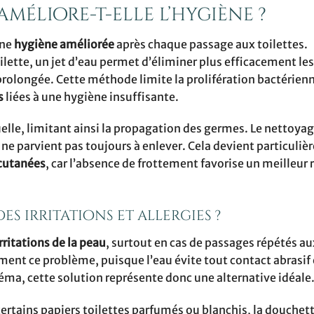
éliore-t-elle l’hygiène ?
une
hygiène améliorée
après chaque passage aux toilettes.
lette, un jet d’eau permet d’éliminer plus efficacement les
prolongée. Cette méthode limite la prolifération bactérienn
s
liées à une hygiène insuffisante.
lle, limitant ainsi la propagation des germes. Le nettoyage
 ne parvient pas toujours à enlever. Cela devient particuli
 cutanées
, car l’absence de frottement favorise un meilleur 
es irritations et allergies ?
irritations de la peau
, surtout en cas de passages répétés au
nt ce problème, puisque l’eau évite tout contact abrasif 
zéma, cette solution représente donc une alternative idéale
ertains papiers toilettes parfumés ou blanchis, la douchet