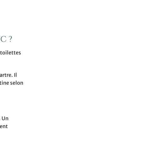
c ?
toilettes
rtre. Il
utine selon
. Un
ment