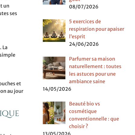
nt un
08/07/2026
utes ses
5 exercices de
respiration pour apaiser
l’esprit
24/06/2026
. La
 simple
Parfumer sa maison
naturellement : toutes
les astuces pour une
ambiance saine
couches et
14/05/2026
ion au jour
Beauté bio vs
cosmétique
gique
conventionnelle : que
choisir ?
13/05/2026