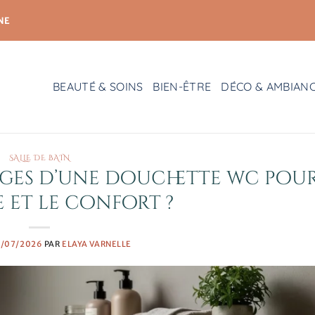
NE
BEAUTÉ & SOINS
BIEN-ÊTRE
DÉCO & AMBIAN
SALLE DE BAIN
ages d’une douchette wc pou
e et le confort ?
4/07/2026
PAR
ELAYA VARNELLE