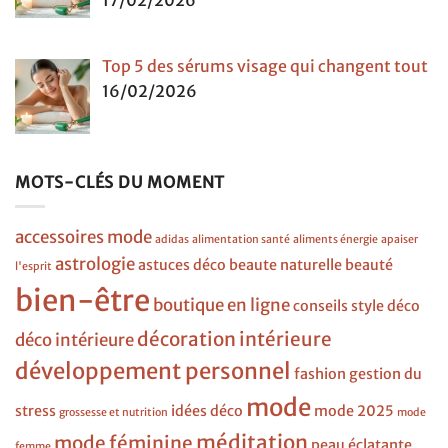
17/02/2026
Top 5 des sérums visage qui changent tout
16/02/2026
MOTS-CLÉS DU MOMENT
accessoires mode
adidas
alimentation santé
aliments énergie
apaiser
astrologie
astuces déco
beaute naturelle
beauté
l'esprit
bien-être
boutique en ligne
conseils style
déco
décoration intérieure
déco intérieure
développement personnel
fashion
gestion du
mode
stress
idées déco
mode 2025
grossesse et nutrition
mode
méditation
mode féminine
peau éclatante
femme