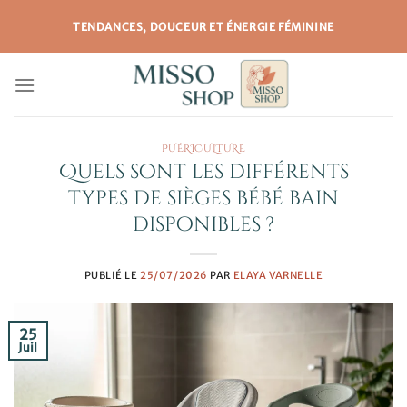
Passer
TENDANCES, DOUCEUR ET ÉNERGIE FÉMININE
au
contenu
PUÉRICULTURE
Quels sont les différents
types de sièges bébé bain
disponibles ?
PUBLIÉ LE
25/07/2026
PAR
ELAYA VARNELLE
25
Juil