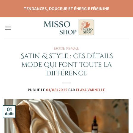
Passer
TENDANCES, DOUCEUR ET ÉNERGIE FÉMININE
au
contenu
MODE FEMME
Satin & style : ces détails
mode qui font toute la
différence
PUBLIÉ LE
01/08/2025
PAR
ELAYA VARNELLE
01
Août