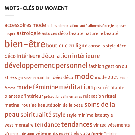
MOTS-CLÉS DU MOMENT
accessoires mode
adidas
alimentation santé
aliments énergie
apaiser
astrologie
astuces déco
beaute naturelle
beauté
l'esprit
bien-être
boutique en ligne
conseils style
déco
décoration intérieure
déco intérieure
développement personnel
fashion
gestion du
mode
stress
idées déco
mode 2025
grossesse et nutrition
mode
méditation
mode féminine
peau éclatante
femme
plantes d'intérieur
relaxation
rituel
précautions alimentaires
soins de la
matinal
routine beauté
soin de la peau
peau
spiritualité
style
style minimaliste
style
tendances
tendance
vestimentaire
vinted
vêtements
vêtements essentiels
yoga
vêtements de sport
énergie féminine