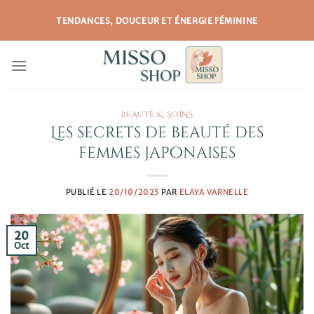
Passer
TENDANCES, DOUCEUR ET ÉNERGIE FÉMININE
au
contenu
BEAUTÉ & SOINS
Les secrets de beauté des
femmes japonaises
PUBLIÉ LE
20/10/2025
PAR
ELAYA VARNELLE
20
Oct