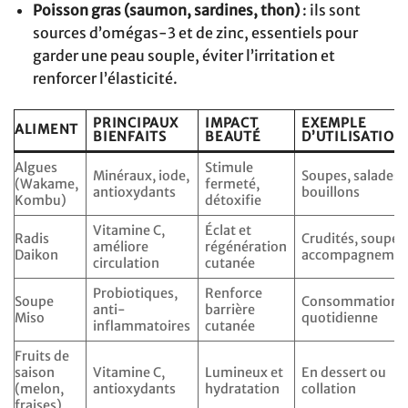
Poisson gras (saumon, sardines, thon)
: ils sont
sources d’omégas-3 et de zinc, essentiels pour
garder une peau souple, éviter l’irritation et
renforcer l’élasticité.
PRINCIPAUX
IMPACT
EXEMPLE
ALIMENT
BIENFAITS
BEAUTÉ
D’UTILISATION
Algues
Stimule
Minéraux, iode,
Soupes, salades,
(Wakame,
fermeté,
antioxydants
bouillons
Kombu)
détoxifie
Vitamine C,
Éclat et
Radis
Crudités, soupes
améliore
régénération
Daikon
accompagnemen
circulation
cutanée
Probiotiques,
Renforce
Soupe
Consommation
anti-
barrière
Miso
quotidienne
inflammatoires
cutanée
Fruits de
saison
Vitamine C,
Lumineux et
En dessert ou
(melon,
antioxydants
hydratation
collation
fraises)