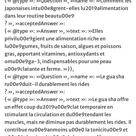
{« @type »: »Question », »name »: »Comment les
Japonaises intu00e8grent-elles lu2019alimentation
dans leur routine beautu00e9
? », »acceptedAnswer »:
{« @type »: »Answer », »text »: »Elles
privilu00e9gient une alimentation riche en
lu00e9gumes, fruits de saison, algues et poissons
gras, apportant vitamines, antioxydants et
omu00e9ga-3, indispensables pour une peau
u00e9clatante et ferme. »}},
{« @type »: »Question », »name »: »Le gua sha
ru00e9duit-il durablement les rides
? », »acceptedAnswer »:
{« @type »: »Answer », »text »: »Le gua sha offre
un effet coup du2019u00e9clat temporaire en
stimulant la circulation et du00e9tendant les
muscles, mais ne diminue pas durablement les rides. Il
contribue nu00e9anmoins u00e0 la tonicitu00e9 et