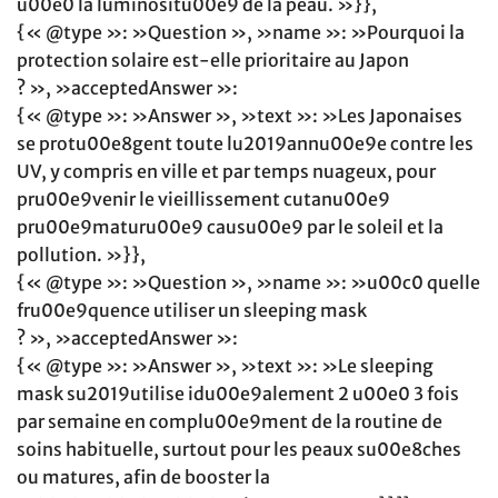
u00e0 la luminositu00e9 de la peau. »}},
{« @type »: »Question », »name »: »Pourquoi la
protection solaire est-elle prioritaire au Japon
? », »acceptedAnswer »:
{« @type »: »Answer », »text »: »Les Japonaises
se protu00e8gent toute lu2019annu00e9e contre les
UV, y compris en ville et par temps nuageux, pour
pru00e9venir le vieillissement cutanu00e9
pru00e9maturu00e9 causu00e9 par le soleil et la
pollution. »}},
{« @type »: »Question », »name »: »u00c0 quelle
fru00e9quence utiliser un sleeping mask
? », »acceptedAnswer »:
{« @type »: »Answer », »text »: »Le sleeping
mask su2019utilise idu00e9alement 2 u00e0 3 fois
par semaine en complu00e9ment de la routine de
soins habituelle, surtout pour les peaux su00e8ches
ou matures, afin de booster la