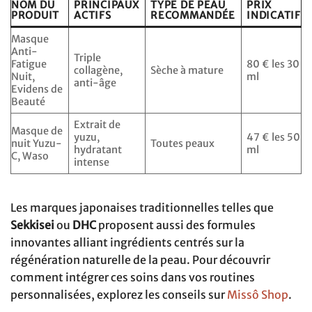
NOM DU
PRINCIPAUX
TYPE DE PEAU
PRIX
PRODUIT
ACTIFS
RECOMMANDÉE
INDICATIF
Masque
Anti-
Triple
Fatigue
80 € les 30
collagène,
Sèche à mature
Nuit,
ml
anti-âge
Evidens de
Beauté
Extrait de
Masque de
yuzu,
47 € les 50
nuit Yuzu-
Toutes peaux
hydratant
ml
C, Waso
intense
Les marques japonaises traditionnelles telles que
Sekkisei
ou
DHC
proposent aussi des formules
innovantes alliant ingrédients centrés sur la
régénération naturelle de la peau. Pour découvrir
comment intégrer ces soins dans vos routines
personnalisées, explorez les conseils sur
Missô Shop
.