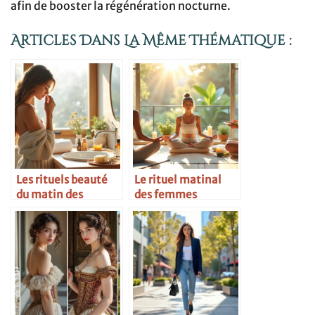
afin de booster la régénération nocturne.
Articles Dans La Même Thématique :
Les rituels beauté
Le rituel matinal
du matin des
des femmes
femmes
inspirantes
scandinaves