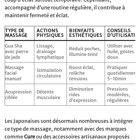
accompagné d’une routine régulière, il contribue à
maintenir fermeté et éclat.
TYPE DE
ACTIONS
BIENFAITS
CONSEILS
MASSAGE
PHYSIQUES
ESTHÉTIQUES
D’UTILISATIO
Gua Sha
Lissage,
Utiliser avec
Réduit poches,
avec pierre
drainage
huile, gestes
illumine teint
de jade
lymphatique
doux
Massage
Boost éclat,
Pratiquer
Stimulation
facial
relâche
quotidiennem
circulatoire
manuel
tensions
5-10min
Diminution
Pressions
Acupression
Détente
rides
modérées,
ciblée
musculaire
d’expression
régulières
Les Japonaises sont désormais nombreuses à intégrer
ce type de massage, notamment avec des marques
comme
Cure
ou des accessoires artisanaux proposés