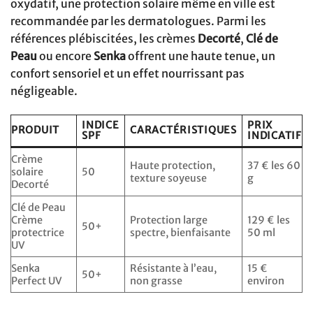
oxydatif, une protection solaire même en ville est
recommandée par les dermatologues. Parmi les
références plébiscitées, les crèmes
Decorté
,
Clé de
Peau
ou encore
Senka
offrent une haute tenue, un
confort sensoriel et un effet nourrissant pas
négligeable.
INDICE
PRIX
PRODUIT
CARACTÉRISTIQUES
SPF
INDICATIF
Crème
Haute protection,
37 € les 60
solaire
50
texture soyeuse
g
Decorté
Clé de Peau
Crème
Protection large
129 € les
50+
protectrice
spectre, bienfaisante
50 ml
UV
Senka
Résistante à l’eau,
15 €
50+
Perfect UV
non grasse
environ