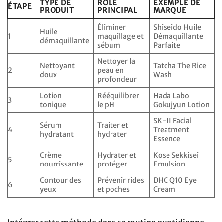
TYPE DE
RÔLE
EXEMPLE DE
ÉTAPE
PRODUIT
PRINCIPAL
MARQUE
Éliminer
Shiseido Huile
Huile
1
maquillage et
Démaquillante
démaquillante
sébum
Parfaite
Nettoyer la
Nettoyant
Tatcha The Rice
2
peau en
doux
Wash
profondeur
Lotion
Rééquilibrer
Hada Labo
3
tonique
le pH
Gokujyun Lotion
SK-II Facial
Sérum
Traiter et
4
Treatment
hydratant
hydrater
Essence
Crème
Hydrater et
Kose Sekkisei
5
nourrissante
protéger
Emulsion
Contour des
Prévenir rides
DHC Q10 Eye
6
yeux
et poches
Cream
Intégrer cette méthode dans sa routine quotidienne,