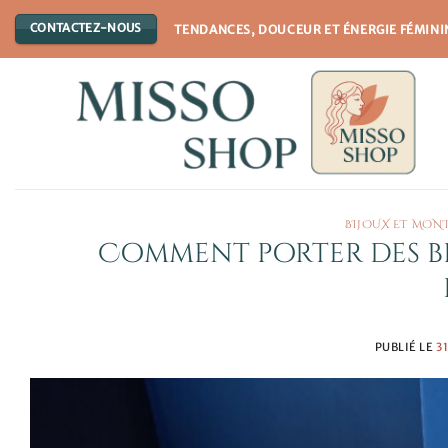
Passer
CONTACTEZ-NOUS
TENDANCES, DOUCEUR ET ÉNERGIE FÉMINI
au
contenu
BIJOUX ET MON
Comment porter des bij
PUBLIÉ LE
3