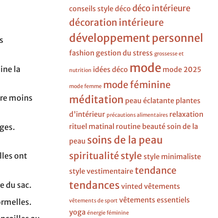
déco intérieure
conseils style
déco
décoration intérieure
développement personnel
s
fashion
gestion du stress
grossesse et
mode
ine la
idées déco
mode 2025
nutrition
mode féminine
mode femme
être moins
méditation
peau éclatante
plantes
d'intérieur
relaxation
précautions alimentaires
ges.
rituel matinal
routine beauté
soin de la
soins de la peau
peau
spiritualité
style
lles ont
style minimaliste
tendance
style vestimentaire
tendances
e du sac.
vinted
vêtements
vêtements essentiels
ormelles.
vêtements de sport
yoga
énergie féminine