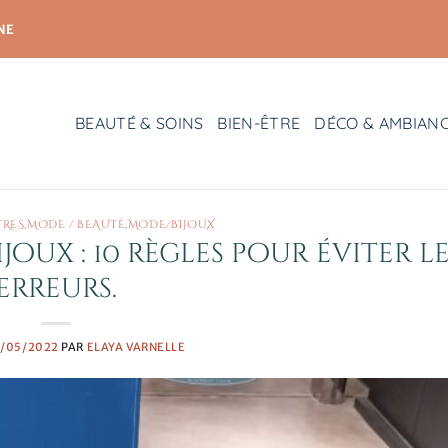
NE
BEAUTÉ & SOINS
BIEN-ÊTRE
DÉCO & AMBIAN
TRES
,
MODE / BEAUTÉ
,
MODE/BIJOUX
oux : 10 règles pour éviter le
erreurs.
1/05/2022
PAR
ELAYA VARNELLE