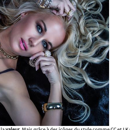
 la
valeur
. Mais grâce à des icônes du style comme CC et J K 