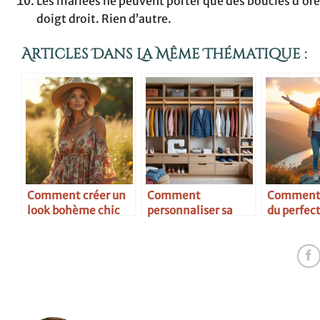
Les mariées ne peuvent porter que des boucles d’oreil
doigt droit. Rien d’autre.
Articles Dans La Même Thématique :
Comment créer un
Comment
Comment s
look bohème chic
personnaliser sa
du perfec
garde-robe soi-
même