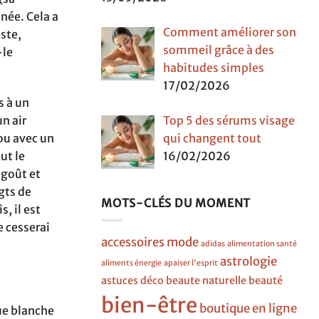
née. Cela a
Comment améliorer son
ste,
sommeil grâce à des
-le
habitudes simples
17/02/2026
s à un
Top 5 des sérums visage
n air
qui changent tout
ou avec un
16/02/2026
ut le
 goût et
gts de
MOTS-CLÉS DU MOMENT
, il est
e cesserai
accessoires mode
adidas
alimentation santé
astrologie
aliments énergie
apaiser l'esprit
astuces déco
beaute naturelle
beauté
bien-être
boutique en ligne
que blanche