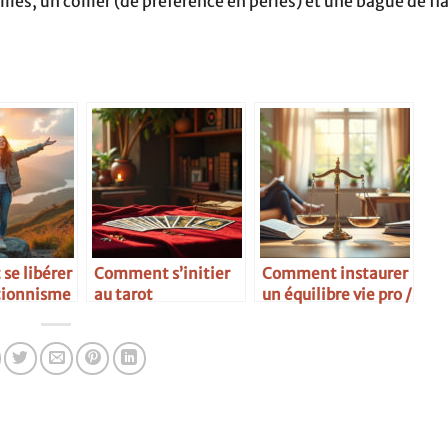
les, un collier (de préférence en perles) et une bague de fi
e libérer
Comment s’initier
Comment instaurer
tionnisme
au tarot
un équilibre vie pro /
vie perso