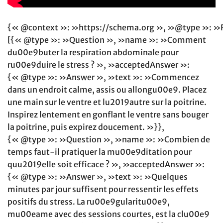
{« @context »: »https://schema.org », »@type »: »
[{« @type »: »Question », »name »: »Comment
du00e9buter la respiration abdominale pour
ru00e9duire le stress ? », »acceptedAnswer »:
{« @type »: »Answer », »text »: »Commencez
dans un endroit calme, assis ou allongu00e9. Placez
une main sur le ventre et lu2019autre sur la poitrine.
Inspirez lentement en gonflant le ventre sans bouger
la poitrine, puis expirez doucement. »}},
{« @type »: »Question », »name »: »Combien de
temps faut-il pratiquer la mu00e9ditation pour
quu2019elle soit efficace ? », »acceptedAnswer »:
{« @type »: »Answer », »text »: »Quelques
minutes par jour suffisent pour ressentir les effets
positifs du stress. La ru00e9gularitu00e9,
mu00eame avec des sessions courtes, est la clu00e9