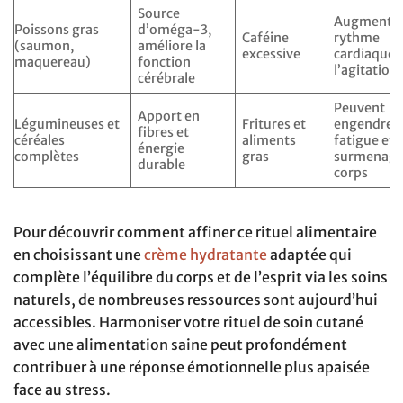
Source
Augmente 
Poissons gras
d’oméga-3,
Caféine
rythme
(saumon,
améliore la
excessive
cardiaque 
maquereau)
fonction
l’agitation
cérébrale
Peuvent
Apport en
Légumineuses et
Fritures et
engendrer
fibres et
céréales
aliments
fatigue et
énergie
complètes
gras
surmenage
durable
corps
Pour découvrir comment affiner ce rituel alimentaire
en choisissant une
crème hydratante
adaptée qui
complète l’équilibre du corps et de l’esprit via les soins
naturels, de nombreuses ressources sont aujourd’hui
accessibles. Harmoniser votre rituel de soin cutané
avec une alimentation saine peut profondément
contribuer à une réponse émotionnelle plus apaisée
face au stress.