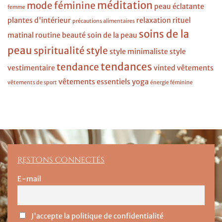
méditation
mode féminine
peau éclatante
femme
plantes d'intérieur
relaxation
rituel
précautions alimentaires
soins de la
matinal
routine beauté
soin de la peau
peau
spiritualité
style
style minimaliste
style
tendances
tendance
vestimentaire
vinted
vêtements
vêtements essentiels
yoga
vêtements de sport
énergie féminine
Restons connectés
E-mail
J'accepte la politique de confidentialité