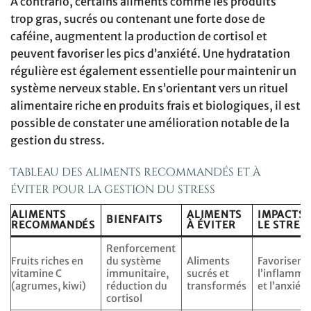
À contrario, certains aliments comme les produits
trop gras, sucrés ou contenant une forte dose de
caféine, augmentent la production de cortisol et
peuvent favoriser les pics d’anxiété. Une hydratation
régulière est également essentielle pour maintenir un
système nerveux stable. En s’orientant vers un rituel
alimentaire riche en produits frais et biologiques, il est
possible de constater une amélioration notable de la
gestion du stress.
Tableau des aliments recommandés et à
éviter pour la gestion du stress
ALIMENTS
ALIMENTS
IMPACTS 
BIENFAITS
RECOMMANDÉS
À ÉVITER
LE STRES
Renforcement
Fruits riches en
du système
Aliments
Favorisent
vitamine C
immunitaire,
sucrés et
l’inflamma
(agrumes, kiwi)
réduction du
transformés
et l’anxiété
cortisol