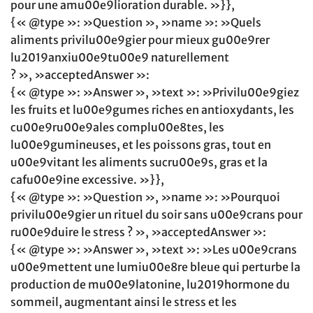
pour une amu00e9lioration durable. »}},
{« @type »: »Question », »name »: »Quels
aliments privilu00e9gier pour mieux gu00e9rer
lu2019anxiu00e9tu00e9 naturellement
? », »acceptedAnswer »:
{« @type »: »Answer », »text »: »Privilu00e9giez
les fruits et lu00e9gumes riches en antioxydants, les
cu00e9ru00e9ales complu00e8tes, les
lu00e9gumineuses, et les poissons gras, tout en
u00e9vitant les aliments sucru00e9s, gras et la
cafu00e9ine excessive. »}},
{« @type »: »Question », »name »: »Pourquoi
privilu00e9gier un rituel du soir sans u00e9crans pour
ru00e9duire le stress ? », »acceptedAnswer »:
{« @type »: »Answer », »text »: »Les u00e9crans
u00e9mettent une lumiu00e8re bleue qui perturbe la
production de mu00e9latonine, lu2019hormone du
sommeil, augmentant ainsi le stress et les