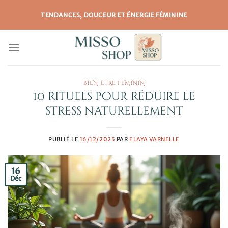
Passer
TENDANCES, DOUCEUR ET ÉNERGIE FÉMININE
au
contenu
BIEN-ÊTRE FÉMININ
10 rituels pour réduire le
stress naturellement
PUBLIÉ LE
16/12/2025
PAR
ELAYA VARNELLE
16
Déc