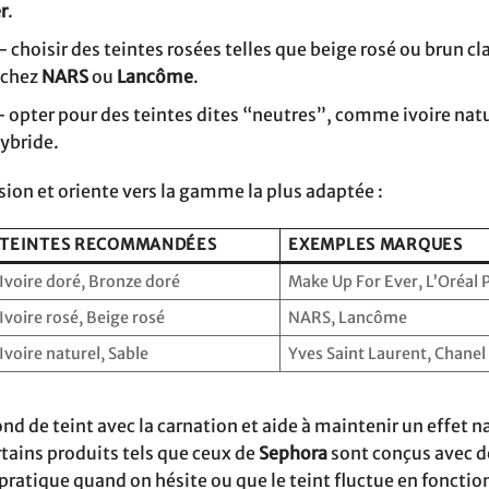
r
.
 choisir des teintes rosées telles que beige rosé ou brun cl
 chez
NARS
ou
Lancôme
.
opter pour des teintes dites “neutres”, comme ivoire natu
hybride.
nsion et oriente vers la gamme la plus adaptée :
TEINTES RECOMMANDÉES
EXEMPLES MARQUES
Ivoire doré, Bronze doré
Make Up For Ever, L’Oréal P
Ivoire rosé, Beige rosé
NARS, Lancôme
Ivoire naturel, Sable
Yves Saint Laurent, Chanel
d de teint avec la carnation et aide à maintenir un effet n
ertains produits tels que ceux de
Sephora
sont conçus avec d
pratique quand on hésite ou que le teint fluctue en fonctio