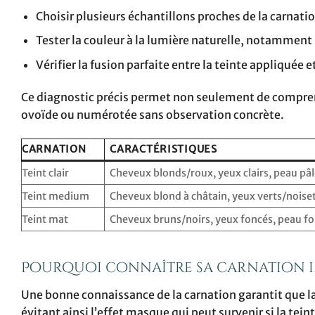
Choisir plusieurs échantillons proches de la carnati
Tester la couleur à la lumière naturelle, notamment
Vérifier la fusion parfaite entre la teinte appliquée e
Ce diagnostic précis permet non seulement de comprendr
ovoïde ou numérotée sans observation concrète.
CARNATION
CARACTÉRISTIQUES
Teint clair
Cheveux blonds/roux, yeux clairs, peau pâ
Teint medium
Cheveux blond à châtain, yeux verts/nois
Teint mat
Cheveux bruns/noirs, yeux foncés, peau f
Pourquoi connaître sa carnation i
Une bonne connaissance de la carnation garantit que la
évitant ainsi l’effet masque qui peut survenir si la tein