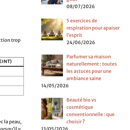
08/07/2026
5 exercices de
respiration pour apaiser
l’esprit
ction trop
24/06/2026
Parfumer sa maison
EINT)
naturellement : toutes
les astuces pour une
ambiance saine
14/05/2026
Beauté bio vs
cosmétique
conventionnelle : que
choisir ?
c la peau,
13/05/2026
orsqu’il y