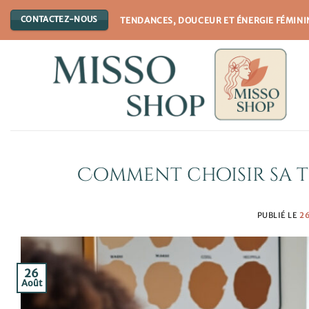
Passer
CONTACTEZ-NOUS
TENDANCES, DOUCEUR ET ÉNERGIE FÉMINI
au
contenu
Comment choisir sa te
PUBLIÉ LE
2
26
Août