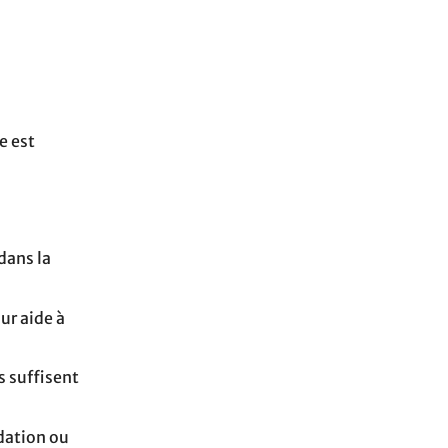
n
e est
dans la
our aide à
s suffisent
ydation ou