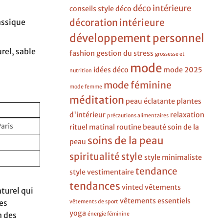
déco intérieure
conseils style
déco
décoration intérieure
assique
développement personnel
rel, sable
fashion
gestion du stress
grossesse et
mode
idées déco
mode 2025
nutrition
mode féminine
mode femme
méditation
peau éclatante
plantes
d'intérieur
relaxation
précautions alimentaires
aris
rituel matinal
routine beauté
soin de la
soins de la peau
peau
spiritualité
style
style minimaliste
tendance
style vestimentaire
tendances
vinted
vêtements
aturel qui
vêtements essentiels
es
vêtements de sport
yoga
n des
énergie féminine