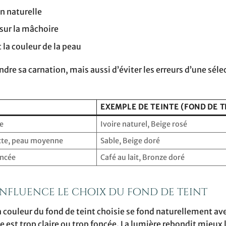
on naturelle
 sur la mâchoire
t la couleur de la peau
e sa carnation, mais aussi d’éviter les erreurs d’une séle
EXEMPLE DE TEINTE (FOND DE T
le
Ivoire naturel, Beige rosé
ette, peau moyenne
Sable, Beige doré
oncée
Café au lait, Bronze doré
nfluence le choix du fond de teint
 couleur du fond de teint choisie se fond naturellement ave
te est trop claire ou trop foncée. La lumière rebondit mieux l