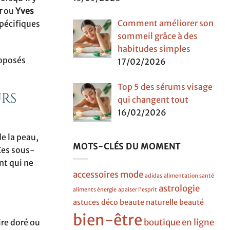
r
ou
Yves
Comment améliorer son
pécifiques
sommeil grâce à des
habitudes simples
roposés
17/02/2026
Top 5 des sérums visage
urs
qui changent tout
16/02/2026
de la peau,
MOTS-CLÉS DU MOMENT
 Ces sous-
nt qui ne
accessoires mode
adidas
alimentation santé
astrologie
aliments énergie
apaiser l'esprit
astuces déco
beaute naturelle
beauté
bien-être
boutique en ligne
re doré ou