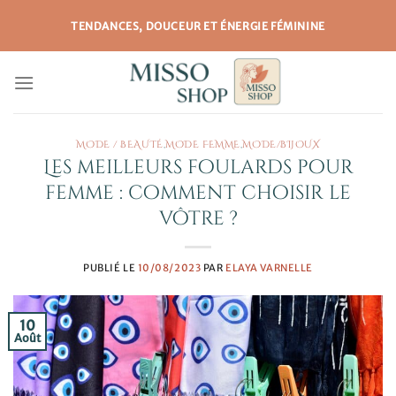
Passer
TENDANCES, DOUCEUR ET ÉNERGIE FÉMININE
au
contenu
MODE / BEAUTÉ
,
MODE FEMME
,
MODE/BIJOUX
Les meilleurs foulards pour
femme : comment choisir le
vôtre ?
PUBLIÉ LE
10/08/2023
PAR
ELAYA VARNELLE
10
Août