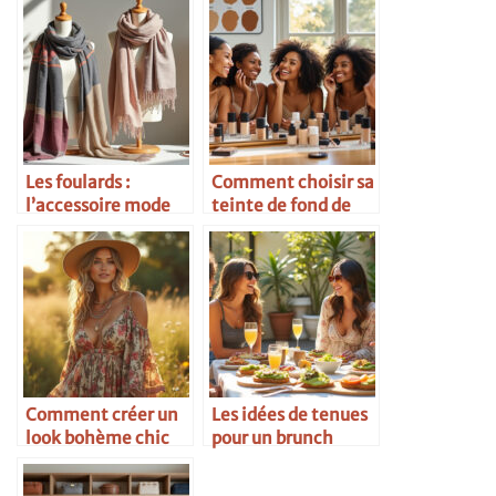
Les foulards :
Comment choisir sa
l’accessoire mode
teinte de fond de
multifacette
teint idéale
Comment créer un
Les idées de tenues
look bohème chic
pour un brunch
entre copines